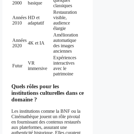
quelques
2000
basique
classiques
Restauration
Années
HD et
visible,
2010
adaptatif
audience
élargie
Amélioration
Années
automatique
4K et IA
2020
des images
anciennes
Expériences
VR
interactives
Futur
immersive
avec le
patrimoine
Quels rôles pour les
institutions culturelles dans ce
domaine ?
Les institutions comme la BNF ou la
Cinémathèque jouent un rôle pivotal
en fournissant des contenus restaurés
aux plateformes, assurant une
authenticité historique. Elles curatent