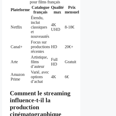
pour films français
Catalogue
Qualité
Prix
Plateforme
français
max
mensuel
Étendu,
inclut
4K
Netflix
classiques
8-18€
UHD
et
nouveautés
Focus sur
Canal+
productions
HD
20€+
récentes
Artistique,
Full
Arte
films
Gratuit
HD
d’auteur
Varié, avec
Amazon
options
4K
6€
Prime
d’achat
Comment le streaming
influence-t-il la
production
cinématographique