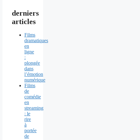
derniers
articles
Films
dramatiques
en
ligne
:
plongée
dans
l’émotion
numérique
Films
de
comédie
en
streaming
: le
rire
à
portée
de