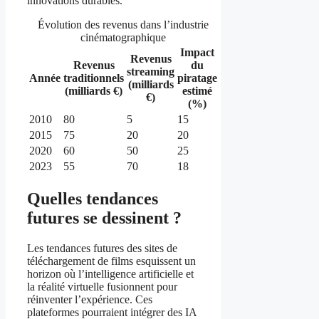
innovations durables.
Évolution des revenus dans l’industrie
cinématographique
Impact
Revenus
Revenus
du
streaming
Année
traditionnels
piratage
(milliards
(milliards €)
estimé
€)
(%)
2010
80
5
15
2015
75
20
20
2020
60
50
25
2023
55
70
18
Quelles tendances
futures se dessinent ?
Les tendances futures des sites de
téléchargement de films esquissent un
horizon où l’intelligence artificielle et
la réalité virtuelle fusionnent pour
réinventer l’expérience. Ces
plateformes pourraient intégrer des IA