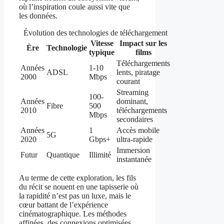
où l’inspiration coule aussi vite que
les données.
Évolution des technologies de téléchargement
Vitesse
Impact sur les
Ère
Technologie
typique
films
Téléchargements
Années
1-10
ADSL
lents, piratage
2000
Mbps
courant
Streaming
100-
Années
dominant,
Fibre
500
2010
téléchargements
Mbps
secondaires
Années
1
Accès mobile
5G
2020
Gbps+
ultra-rapide
Immersion
Futur
Quantique
Illimité
instantanée
Au terme de cette exploration, les fils
du récit se nouent en une tapisserie où
la rapidité n’est pas un luxe, mais le
cœur battant de l’expérience
cinématographique. Les méthodes
affinées, des connexions optimisées