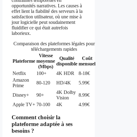
contraintes temporelles en
opportunités narratives. Les causes à
effet lient la fiabilité des serveurs à la
satisfaction utilisateur, où une mise à
jour logicielle peut soudainement
fluidifier ce qui était autrefois
laborieux.
Comparaison des plateformes légales pour
téléchargements rapides
Vitesse
Qualité
Coût
Plateforme
moyenne
disponible
mensuel
(Mbps)
Netflix
100+
4K HDR
8-18€
Amazon
80-120
HD/4K
5.99€
Prime
4K Dolby
Disney+
90+
8.99€
Vision
Apple TV+
70-100
4K
4.99€
Comment choisir la
plateforme adaptée à ses
besoins ?