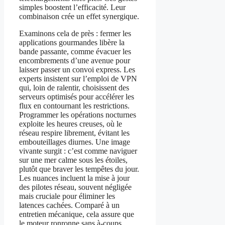
simples boostent l’efficacité. Leur
combinaison crée un effet synergique.
Examinons cela de près : fermer les
applications gourmandes libère la
bande passante, comme évacuer les
encombrements d’une avenue pour
laisser passer un convoi express. Les
experts insistent sur l’emploi de VPN
qui, loin de ralentir, choisissent des
serveurs optimisés pour accélérer les
flux en contournant les restrictions.
Programmer les opérations nocturnes
exploite les heures creuses, où le
réseau respire librement, évitant les
embouteillages diurnes. Une image
vivante surgit : c’est comme naviguer
sur une mer calme sous les étoiles,
plutôt que braver les tempêtes du jour.
Les nuances incluent la mise à jour
des pilotes réseau, souvent négligée
mais cruciale pour éliminer les
latences cachées. Comparé à un
entretien mécanique, cela assure que
le moteur ronronne sans à-coups.