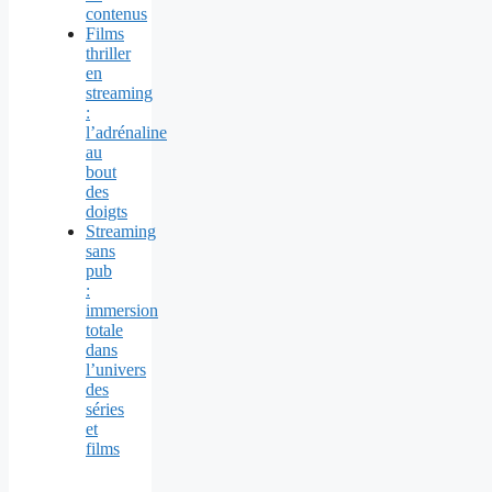
contenus
Films
thriller
en
streaming
:
l’adrénaline
au
bout
des
doigts
Streaming
sans
pub
:
immersion
totale
dans
l’univers
des
séries
et
films