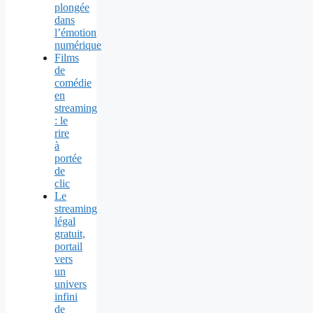
plongée
dans
l’émotion
numérique
Films
de
comédie
en
streaming
: le
rire
à
portée
de
clic
Le
streaming
légal
gratuit,
portail
vers
un
univers
infini
de